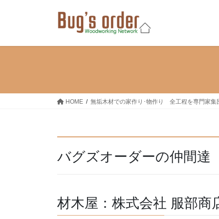
コ
ナ
ン
ビ
テ
ゲ
ン
ー
ツ
シ
へ
ョ
ス
ン
キ
に
ッ
移
HOME
無垢⽊材での家作り･物作り 全工程を専門家集
プ
動
バグズオーダーの仲間達
材木屋：株式会社 服部商